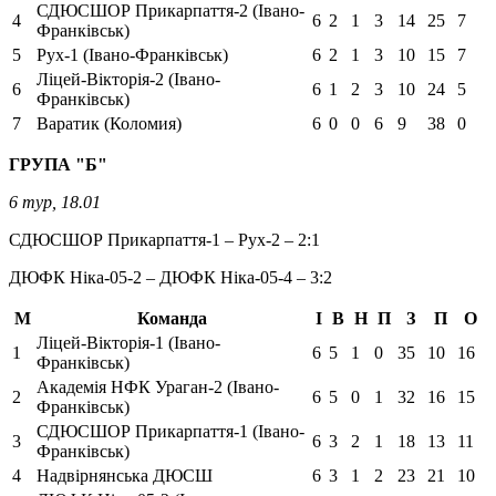
СДЮСШОР Прикарпаття-2 (Івано-
4
6
2
1
3
14
25
7
Франківськ)
5
Рух-1 (Івано-Франківськ)
6
2
1
3
10
15
7
Ліцей-Вікторія-2 (Івано-
6
6
1
2
3
10
24
5
Франківськ)
7
Варатик (Коломия)
6
0
0
6
9
38
0
ГРУПА "Б"
6 тур, 18.01
СДЮСШОР Прикарпаття-1 – Рух-2 – 2:1
ДЮФК Ніка-05-2 – ДЮФК Ніка-05-4 – 3:2
М
Команда
І
В
Н
П
З
П
О
Ліцей-Вікторія-1 (Івано-
1
6
5
1
0
35
10
16
Франківськ)
Академія НФК Ураган-2 (Івано-
2
6
5
0
1
32
16
15
Франківськ)
СДЮСШОР Прикарпаття-1 (Івано-
3
6
3
2
1
18
13
11
Франківськ)
4
Надвірнянська ДЮСШ
6
3
1
2
23
21
10