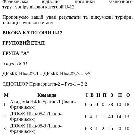
Франківська відбулися поєдинки заключного
туру турніру вікової категорії U-12.
Пропонуємо вашій увазі результати та підсумкові турнірні
таблиці групового етапу:
ВІКОВА КАТЕГОРІЯ U-12
ГРУПОВИЙ ЕТАП
ГРУПА "А"
6 тур, 18.01
ДЮФК Ніка-05-1 – ДЮФК Ніка-05-3 – 5:5
СДЮСШОР Прикарпаття-2 – Рух-1 – 3:2
М
Команда
І
В
Н
П
З
П
О
Академія НФК Ураган-1 (Івано-
1
6
6
0
0
38
10
18
Франківськ)
ДЮФК Ніка-05-1 (Івано-
2
6
4
1
1
40
14
13
Франківськ)
ДЮФК Ніка-05-3 (Івано-
3
6
3
1
2
25
20
10
Франківськ)