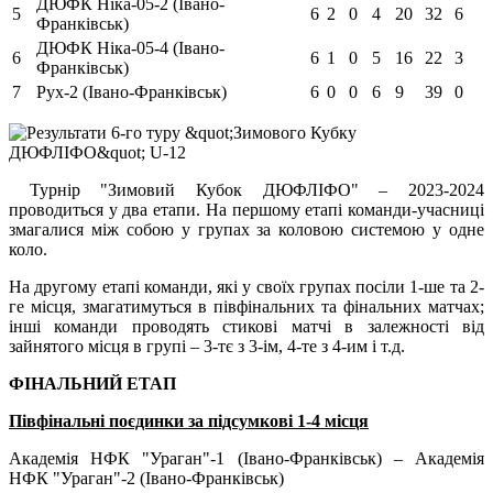
ДЮФК Ніка-05-2 (Івано-
5
6
2
0
4
20
32
6
Франківськ)
ДЮФК Ніка-05-4 (Івано-
6
6
1
0
5
16
22
3
Франківськ)
7
Рух-2 (Івано-Франківськ)
6
0
0
6
9
39
0
Турнір "Зимовий Кубок ДЮФЛІФО" – 2023-2024
проводиться у два етапи. На першому етапі команди-учасниці
змагалися між собою у групах за коловою системою у одне
коло.
На другому етапі команди, які у своїх групах посіли 1-ше та 2-
ге місця, змагатимуться в півфінальних та фінальних матчах;
інші команди проводять стикові матчі в залежності від
зайнятого місця в групі – 3-тє з 3-ім, 4-те з 4-им і т.д.
ФІНАЛЬНИЙ ЕТАП
Півфінальні поєдинки за підсумкові 1-4 місця
Академія НФК "Ураган"-1 (Івано-Франківськ) – Академія
НФК "Ураган"-2 (Івано-Франківськ)