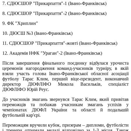
7. СДЮСШОР "Прикарпаття"-1 (Івано-Франківськ)
8. СДЮСШОР "Прикарпаття"-2 (Івано-Франківськ)
9. ФК "Хриплин"
10. ДЮСШ №3 (Івано-Франківськ)
11. СДЮСШОР "Прикарпаття"-жовті (Івано-Франківськ)
12. Академія НФК "Ураган"-2 (Івано-Франківськ)
Після завершення фінального поєдинку відбулася урочиста
церемонія нагородження команд-учасників турніру, в якій
взяли участь голова Івано-Франківської обласної асоціації
футболу Тарас Клим, перший віце-президент, виконавчий
директор ДЮФЛІФО Микола Васильків, спеціаліст
ДЮФЛІФО Юрій Реус.
До учасників змагань звернувся Тарас Клим, який привітав
переможців та побажав учасникам змагань успіхів у
чемпіонатах ДЮФЛ України та області й подальшій
футбольній кар'єрі.
Переможцям вручили кубок, призерам – дипломи, футболісти
і тренери отримали медалі відповідно за 1-3 місця. Також