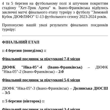
4 та 5 березня на футбольному полі зі штучним покриттям
стадіону "Хет-Трик Арена" м. Івано-Франківська відбулись
заключні матчі фінального етапу турніру з футболу "Зимовий
Кубок ДЮФЛІФО" U-13 футбольного сезону 2023-2024 років.
Пропонуємо вашій увазі результати фінальних поєдинків
турніру:
ФІНАЛЬНИЙ ЕТАП
:: 4 березня (понеділок) ::
Фінальний поєдинок за підсумкові 7-8 місця
ДЮФК "Ніка-05"-4 (Івано-Франківськ)
– ДЮФК
"Ніка-05"-2 (Івано-Франківськ) –
2:0
Фінальний поєдинок за підсумкові 5-6 місця
ДЮФК "Ніка-05"-3 (Івано-Франківськ) –
Долинська ДЮСШ
–
3:5
:: 5 березня (вівторок) ::
Фінальний поєдинок за підсумкові 3-4 місця