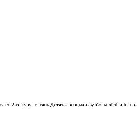
атчі 2-го туру змагань Дитячо-юнацької футбольної ліги Івано-