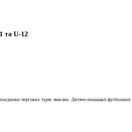
 та U-12
я поєдинки чергових турів змагань Дитячо-юнацької футбольної л