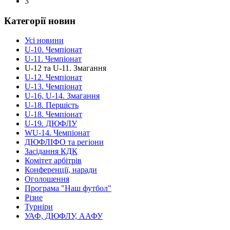
3
Категорії новин
Усі новини
U-10. Чемпіонат
U-11. Чемпіонат
U-12 та U-11. Змагання
U-12. Чемпіонат
U-13. Чемпіонат
U-16, U-14. Змагання
U-18. Першість
U-18. Чемпіонат
U-19. ДЮФЛУ
WU-14. Чемпіонат
ДЮФЛІФО та регіони
Засідання КДК
Комітет арбітрів
Конференції, наради
Оголошення
Програма "Наш футбол"
Різне
Турніри
УАФ, ДЮФЛУ, ААФУ