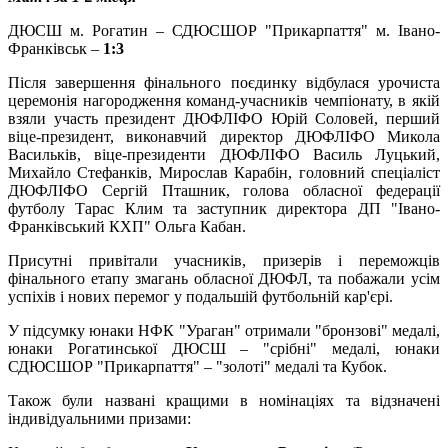
ДЮСШ м. Рогатин – СДЮСШОР "Прикарпаття" м. Івано-
Франківськ –
1:3
Після завершення фінального поєдинку відбулася урочиста
церемонія нагородження команд-учасників чемпіонату, в якій
взяли участь президент ДЮФЛІФО Юрій Соловей, перший
віце-президент, виконавчий директор ДЮФЛІФО Микола
Васильків, віце-президенти ДЮФЛІФО Василь Луцький,
Михайло Стефанків, Мирослав Карабін, головний спеціаліст
ДЮФЛІФО Сергій Пташник, голова обласної федерації
футболу Тарас Клим та заступник директора ДП "Івано-
Франківський КХП" Ольга Кабан.
Присутні привітали учасників, призерів і переможців
фінального етапу змагань обласної ДЮФЛ, та побажали усім
успіхів і нових перемог у подальшій футбольній кар'єрі.
У підсумку юнаки НФК "Ураган" отримали "бронзові" медалі,
юнаки Рогатинської ДЮСШ – "срібні" медалі, юнаки
СДЮСШОР "Прикарпаття" – "золоті" медалі та Кубок.
Також були названі кращими в номінаціях та відзначені
індивідуальними призами: