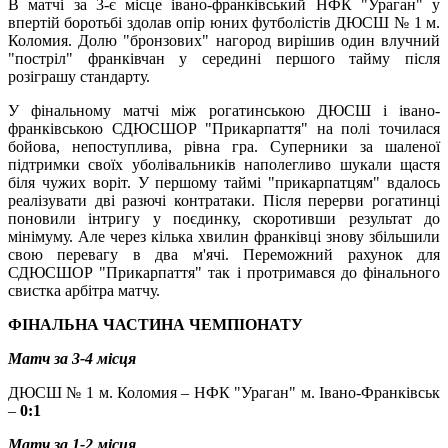
В матчі за 3-є місце івано-франківський НФК "Ураган" у
впертій боротьбі здолав опір юних футболістів ДЮСШ № 1 м.
Коломия. Долю "бронзових" нагород вирішив один влучний
"постріл" франківчан у середині першого тайму після
розіграшу стандарту.
У фінальному матчі між рогатинською ДЮСШ і івано-
франківською СДЮСШОР "Прикарпаття" на полі точилася
бойова, непоступлива, рівна гра. Суперники за шаленої
підтримки своїх уболівальників наполегливо шукали щастя
біля чужих воріт. У першому таймі "прикарпатцям" вдалось
реалізувати дві разючі контратаки. Після перерви рогатинці
поновили інтригу у поєдинку, скоротивши результат до
мінімуму. Але через кілька хвилин франківці знову збільшили
свою перевагу в два м'ячі. Переможний рахунок для
СДЮСШОР "Прикарпаття" так і протримався до фінального
свистка арбітра матчу.
ФІНАЛЬНА ЧАСТИНА ЧЕМПІОНАТУ
Матч за 3-4 місця
ДЮСШ № 1 м. Коломия – НФК "Ураган" м. Івано-Франківськ
–
0:1
Матч за 1-2 місця