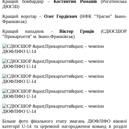
Кращий бомбардир –
Костянтин Романів
(Рогатинська
ДЮСШ)
Кращий воротар –
Олег Гордієвич
(НФК "Ураган" Івано-
Франківськ)
Кращий нападник –
Віктор Гриців
(СДЮСШОР
"Прикарпаття" м. Івано-Франківськ)
Більше фото фінального етапу змагань ДЮФЛІФО вікової
категорії U-14 та церемонії нагородження команд в розділі