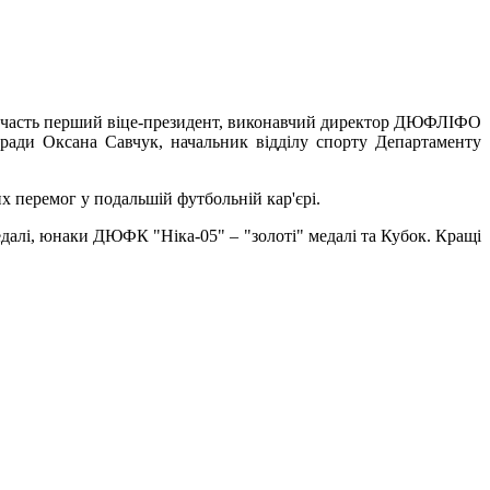
и участь перший віце-президент, виконавчий директор ДЮФЛІФО
 ради Оксана Савчук, начальник відділу спорту Департаменту
х перемог у подальшій футбольній кар'єрі.
алі, юнаки ДЮФК "Ніка-05" – "золоті" медалі та Кубок. Кращі