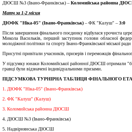
ДЮСШ №3 (Івано-Франківськ) –
Коломийська районна ДЮ
Матч за 1-2 місця
ДЮФК "Ніка-05" (Івано-Франківськ)
– ФК "Калуш" –
3:0
Після завершення фінального поєдинку відбулася урочиста це
Микола Васильків, перший заступник голови обласної федера
молодіжної політики та спорту Івано-Франківської міської рад
Присутні привітали учасників, призерів і переможців фінальног
У підсумку юнаки Коломийської районної ДЮСШ отримали "брон
гравці були відзначені індивідуальними призами.
ПІДСУМКОВА ТУРНІРНА ТАБЛИЦЯ ФІНАЛЬНОГО ЕТА
1. ДЮФК "Ніка-05" (Івано-Франківськ)
2. ФК "Калуш" (Калуш)
3. Коломийська районна ДЮСШ
4. ДЮСШ №3 (Івано-Франківськ)
5. Надвірнянська ДЮСШ