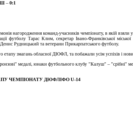
СШ
–
0:1
ремонія нагородження команд-учасників чемпіонату, в якій взял
ції футболу Тарас Клим, секретар Івано-Франківської міської
и Денис Рудницький та ветерани Прикарпатського футболу.
о етапу змагань обласної ДЮФЛ, та побажали усім успіхів і нови
зові" медалі, юнаки футбольного клубу "Калуш" – "срібні" мед
ПУ ЧЕМПІОНАТУ ДЮФЛІФО U-14