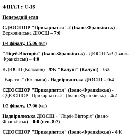
ФІНАЛ ::
U
-16
Попередній етап
СДЮСШОР "Прикарпаття"-2 (Івано-Франківськ)
-
Верховинська ДЮСШ –
7:0
1/4 фіналу, 15.06 (вт)
"Ліцей-Вікторія" (Івано-Франківськ)
- ДЮСШ №3 (Івано-
Франківськ) –
4:0
КДЮСШ (Коломия) -
ФК "Калуш" (Калуш)
–
0:3
"Варатик" (Коломия) -
Надвірнянська ДЮСШ
–
0:4
СДЮСШОР "Прикарпаття" (Івано-Франківськ)
-
СДЮСШОР "Прикарпаття-2" (Івано-Франківськ) –
4:2
1/2 фіналу, 17.06 (чт)
Надвірнянська ДЮСШ
- "Ліцей-Вікторія" (Івано-
Франківськ) –
0:0 (пен. 8:7)
СДЮСШОР "Прикарпаття" (Івано-Франківськ)
- ФК