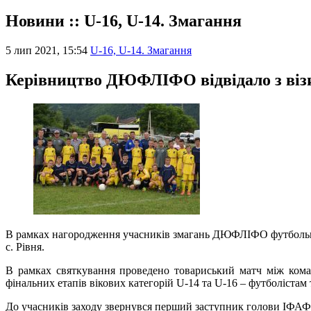
Новини :: U-16, U-14. Змагання
5 лип 2021, 15:54
U-16, U-14. Змагання
Керівництво ДЮФЛІФО відвідало з ві
В рамках нагородження учасників змагань ДЮФЛІФО футбольно
с. Рівня.
В рамках святкування проведено товариський матч між ком
фінальних етапів вікових категорій U-14 та U-16 – футболіст
До учасників заходу звернувся перший заступник голови ІФАФ 