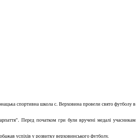
ацька спортивна школа с. Верховина провели свято футболу в
паття". Перед початком гри були вручені медалі учасникам
обажав успіхів у розвитку верховинського футболу.