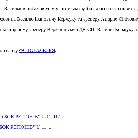
Васильків побажав усім учасникам футбольного свята нових фу
рховина Василю Івановичу Коржуку та тренеру Андрію Сінітович
ячна старшому тренеру Верховинської ДЮСШ Василю Коржуку за я
ілі сайту
ФОТОГАЛЕРЕЯ
.
УБОК РЕГІОНІВ" U-11,...