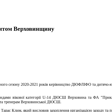
зитом Верховинщину
го сезону 2020-2021 років керівництво ДЮФЛІФО та дитячо-юн
андами вікової категорії U-14 ДЮСШ Верховина та ФА "Прикар
ам та тренерам Верховинської ДЮСШ.
Тарас Клим, який висловив захоплення організацією заходу та п