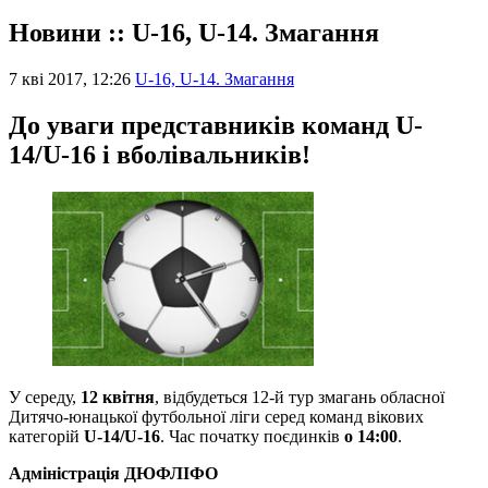
Новини :: U-16, U-14. Змагання
7 кві 2017, 12:26
U-16, U-14. Змагання
До уваги представників команд U-
14/U-16 і вболівальників!
У середу,
12 квітня
, відбудеться 12-й тур змагань обласної
Дитячо-юнацької футбольної ліги серед команд вікових
категорій
U-14/U-16
. Час початку поєдинків
о 14:00
.
Адміністрація ДЮФЛІФО