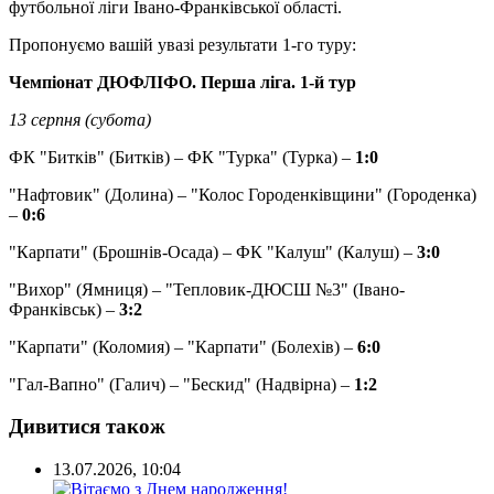
футбольної ліги Івано-Франківської області.
Пропонуємо вашій увазі результати 1-го туру:
Чемпіонат ДЮФЛІФО. Перша ліга. 1-й тур
13 серпня (субота)
ФК "Битків" (Битків) – ФК "Турка" (Турка) –
1:0
"Нафтовик" (Долина) – "Колос Городенківщини" (Городенка)
–
0:6
"Карпати" (Брошнів-Осада) – ФК "Калуш" (Калуш) –
3:0
"Вихор" (Ямниця) – "Тепловик-ДЮСШ №3" (Івано-
Франківськ) –
3:2
"Карпати" (Коломия) – "Карпати" (Болехів) –
6:0
"Гал-Вапно" (Галич) – "Бескид" (Надвірна) –
1:2
Дивитися також
13.07.2026, 10:04