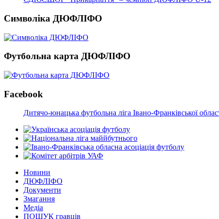
Символіка ДЮФЛІФО
Футбольна карта ДЮФЛІФО
Facebook
Дитячо-юнацька футбольна ліга Івано-Франківської облас
Новини
ДЮФЛІФО
Документи
Змагання
Медіа
ПОШУК гравців