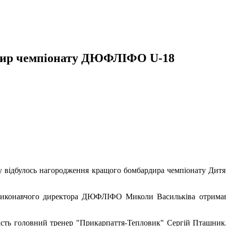
дир чемпіонату ДЮФЛІФО U-18
олу відбулось нагородження кращого бомбардира чемпіонату Дитяч
 виконавчого директора ДЮФЛІФО Миколи Васильківа отримав
часть головний тренер "Прикарпаття-Тепловик" Сергій Пташни