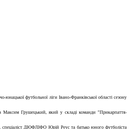
о-юнацької футбольної ліги Івано-Франківської області сезону
 Максим Грушецький, який у складі команди "Прикарпаття-
к, спеціаліст ДЮФЛІФО Юрій Реус та батько юного футболіста