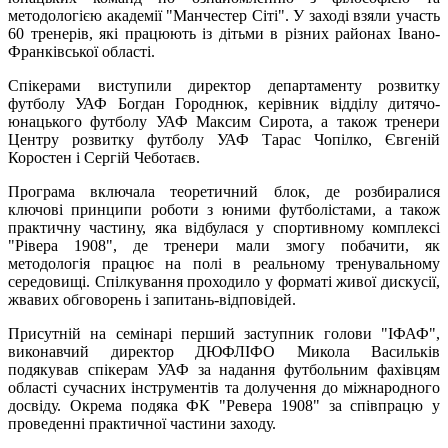
методологією академії "Манчестер Сіті". У заході взяли участь
60 тренерів, які працюють із дітьми в різних районах Івано-
Франківської області.
Спікерами виступили директор департаменту розвитку
футболу УАФ Богдан Городнюк, керівник відділу дитячо-
юнацького футболу УАФ Максим Сирота, а також тренери
Центру розвитку футболу УАФ Тарас Чопілко, Євгеній
Коростен і Сергій Чеботаєв.
Програма включала теоретичний блок, де розбиралися
ключові принципи роботи з юними футболістами, а також
практичну частину, яка відбулася у спортивному комплексі
"Рівера 1908", де тренери мали змогу побачити, як
методологія працює на полі в реальному тренувальному
середовищі. Спілкування проходило у форматі живої дискусії,
жвавих обговорень і запитань-відповідей.
Присутній на семінарі перший заступник голови "ІФАФ",
виконавчий директор ДЮФЛІФО Микола Васильків
подякував спікерам УАФ за надання футбольним фахівцям
області сучасних інструментів та долучення до міжнародного
досвіду. Окрема подяка ФК "Ревера 1908" за співпрацю у
проведенні практичної частини заходу.