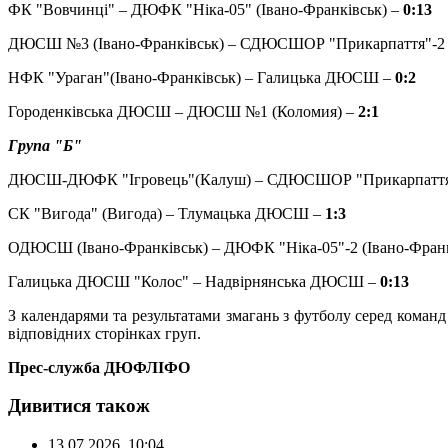
ФК "Вовчинці" – ДЮФК "Ніка-05" (Івано-Франківськ) –
0:13
ДЮСШ №3 (Івано-Франківськ) – СДЮСШОР "Прикарпаття"-2 (
НФК "Ураган"(Івано-Франківськ) – Галицька ДЮСШ –
0:2
Городенківська ДЮСШ – ДЮСШ №1 (Коломия) –
2:1
Група "Б"
ДЮСШ-ДЮФК "Ігровець"(Калуш) – СДЮСШОР "Прикарпаття" 
СК "Вигода" (Вигода) – Тлумацька ДЮСШ –
1:3
ОДЮСШ (Івано-Франківськ) – ДЮФК "Ніка-05"-2 (Івано-Франк
Галицька ДЮСШ "Колос" – Надвірнянська ДЮСШ –
0:13
З календарями та результатами змагань з футболу серед команд
відповідних сторінках груп.
Прес-служба ДЮФЛІФО
Дивитися також
13.07.2026, 10:04