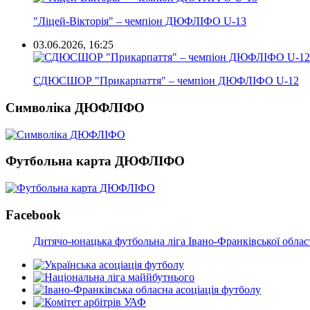
"Ліцей-Вікторія" – чемпіон ДЮФЛІФО U-13
03.06.2026, 16:25
СДЮСШОР "Прикарпаття" – чемпіон ДЮФЛІФО U-12
Символіка ДЮФЛІФО
Футбольна карта ДЮФЛІФО
Facebook
Дитячо-юнацька футбольна ліга Івано-Франківської облас