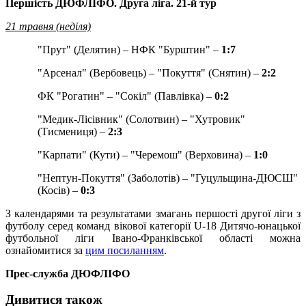
Першість ДЮФЛІФО. Друга ліга. 21-й тур
21 травня (неділя)
"Прут" (Делятин) – НФК "Бурштин" –
1:7
"Арсенал" (Вербовець) – "Покуття" (Снятин) –
2:2
ФК "Рогатин" – "Сокіл" (Павлівка) –
0:2
"Медик-Лісівник" (Солотвин) – "Хутровик"
(Тисмениця) –
2:3
"Карпати" (Кути) – "Черемош" (Верховина) –
1:0
"Нептун-Покуття" (Заболотів) – "Гуцульщина-ДЮСШ"
(Косів) –
0:3
З календарями та результатами змагань першості другої ліги з
футболу серед команд вікової категорії U-18 Дитячо-юнацької
футбольної ліги Івано-Франківської області можна
ознайомитися за
цим посиланням
.
Прес-служба ДЮФЛІФО
Дивитися також