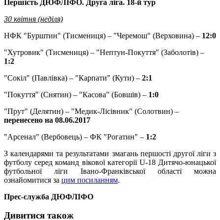
Першість ДЮФЛІФО. Друга ліга. 1
8-й тур
30 квітня (неділя)
НФК "Бурштин" (Тисмениця) – "Черемош" (Верховина) –
12:0
"Хутровик" (Тисмениця) – "Нептун-Покуття" (Заболотів) –
1:2
"Сокіл" (Павлівка) – "Карпати" (Кути) –
2:1
"Покуття" (Снятин) – "Касова" (Бовшів) –
1:0
"Прут" (Делятин) – "Медик-Лісівник" (Солотвин) –
перенесено на 08.06.2017
"Арсенал" (Вербовець) – ФК "Рогатин" –
1:2
З календарями та результатами змагань першості другої ліги з
футболу серед команд вікової категорії U-18 Дитячо-юнацької
футбольної ліги Івано-Франківської області можна
ознайомитися за
цим посиланням
.
Прес-служба ДЮФЛІФО
Дивитися також