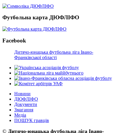
Футбольна карта ДЮФЛІФО
Facebook
Дитячо-юнацька футбольна ліга Івано-
Франківської області
Новини
ДЮФЛІФО
Документи
Змагання
Медіа
ПОШУК гравців
©
Дитячо-юнацька футбольна ліга Івано-