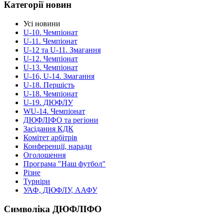
Категорії новин
Усі новини
U-10. Чемпіонат
U-11. Чемпіонат
U-12 та U-11. Змагання
U-12. Чемпіонат
U-13. Чемпіонат
U-16, U-14. Змагання
U-18. Першість
U-18. Чемпіонат
U-19. ДЮФЛУ
WU-14. Чемпіонат
ДЮФЛІФО та регіони
Засідання КДК
Комітет арбітрів
Конференції, наради
Оголошення
Програма "Наш футбол"
Різне
Турніри
УАФ, ДЮФЛУ, ААФУ
Символіка ДЮФЛІФО