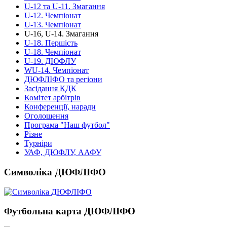
U-12 та U-11. Змагання
U-12. Чемпіонат
U-13. Чемпіонат
U-16, U-14. Змагання
U-18. Першість
U-18. Чемпіонат
U-19. ДЮФЛУ
WU-14. Чемпіонат
ДЮФЛІФО та регіони
Засідання КДК
Комітет арбітрів
Конференції, наради
Оголошення
Програма "Наш футбол"
Різне
Турніри
УАФ, ДЮФЛУ, ААФУ
Символіка ДЮФЛІФО
Футбольна карта ДЮФЛІФО